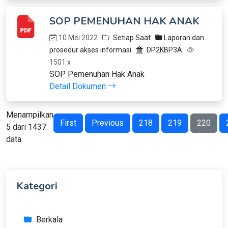
SOP PEMENUHAN HAK ANAK
10 Mei 2022
Setiap Saat
Laporan dan
prosedur akses informasi
DP2KBP3A
1501 x
SOP Pemenuhan Hak Anak
Detail Dokumen
Menampilkan
First
Previous
218
219
220
5 dari 1437
data
Kategori
Berkala