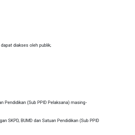
apat diakses oleh publik;
uan Pendidikan (Sub PPID P
elaksana
) masing-
ungan SKPD, BUMD dan Satuan Pendidikan (Sub PPID