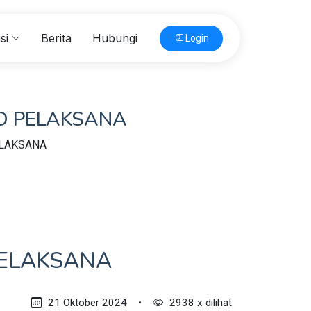
si
Berita
Hubungi
Login
D PELAKSANA
ELAKSANA
PELAKSANA
21 Oktober 2024
•
2938 x dilihat