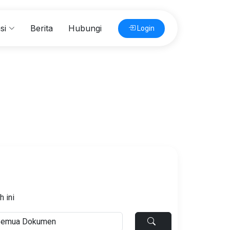
si
Berita
Hubungi
Login
 ini