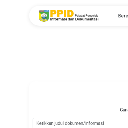
Ber
Gun