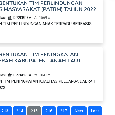
BENTUKAN TIM PERLINDUNGAN
S MASYARAKAT (PATBM) TAHUN 2022
lasi
DP2KBP3A
1569 x
 TIM PERLINDUNGAN ANAK TERPADU BERBASIS
2
BENTUKAN TIM PENINGKATAN
ERAH KABUPATEN TANAH LAUT
lasi
DP2KBP3A
1041 x
 TIM PENINGKATAN KUALITAS KELUARGA DAERAH
022
213
214
215
216
217
Next
Last